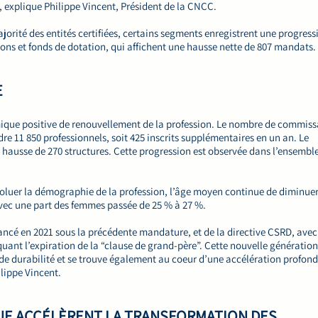
, explique Philippe Vincent, Président de la CNCC.
orité des entités certifiées, certains segments enregistrent une progress
ions et fonds de dotation, qui affichent une hausse nette de 807 mandats
LE
que positive de renouvellement de la profession. Le nombre de commiss
e 11 850 professionnels, soit 425 inscrits supplémentaires en un an. Le
 hausse de 270 structures. Cette progression est observée dans l’ensembl
évoluer la démographie de la profession, l’âge moyen continue de diminue
 avec une part des femmes passée de 25 % à 27 %.
lancé en 2021 sous la précédente mandature, et de la directive CSRD, avec
uant l’expiration de la “clause de grand-père”. Cette nouvelle génération
e durabilité et se trouve également au coeur d’une accélération profond
ilippe Vincent.
QUE ACCÉLÈRENT LA TRANSFORMATION DES