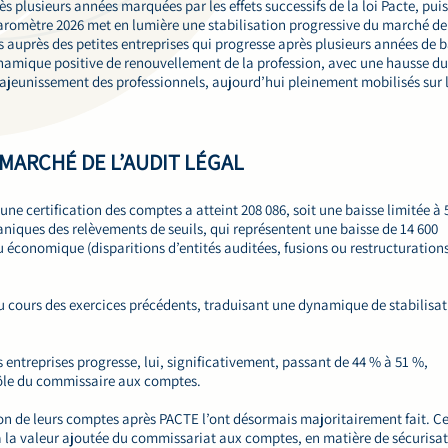
plusieurs années marquées par les effets successifs de la loi Pacte, puis
 baromètre 2026 met en lumière une stabilisation progressive du marché de
 auprès des petites entreprises qui progresse après plusieurs années de b
namique positive de renouvellement de la profession, avec une hausse du
 rajeunissement des professionnels, aujourd’hui pleinement mobilisés sur 
 MARCHÉ DE L’AUDIT LÉGAL
une certification des comptes a atteint 208 086, soit une baisse limitée à 
aniques des relèvements de seuils, qui représentent une baisse de 14 600
u économique (disparitions d’entités auditées, fusions ou restructurations
 cours des exercices précédents, traduisant une dynamique de stabilisa
entreprises progresse, lui, significativement, passant de 44 % à 51 %,
rôle du commissaire aux comptes.
tion de leurs comptes après PACTE l’ont désormais majoritairement fait. Ce
 à la valeur ajoutée du commissariat aux comptes, en matière de sécurisa