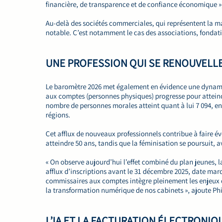
financière, de transparence et de confiance économique »
Au-delà des sociétés commerciales, qui représentent la maj
notable. C’est notamment le cas des associations, fondat
UNE PROFESSION QUI SE RENOUVEL
Le baromètre 2026 met également en évidence une dynami
aux comptes (personnes physiques) progresse pour atteindr
nombre de personnes morales atteint quant à lui 7 094, en
régions.
Cet afflux de nouveaux professionnels contribue à faire 
atteindre 50 ans, tandis que la féminisation se poursuit,
« On observe aujourd’hui l’effet combiné du plan jeunes, 
afflux d’inscriptions avant le 31 décembre 2025, date marq
commissaires aux comptes intègre pleinement les enjeux d
la transformation numérique de nos cabinets », ajoute Ph
L’IA ET LA FACTURATION ÉLECTRONI