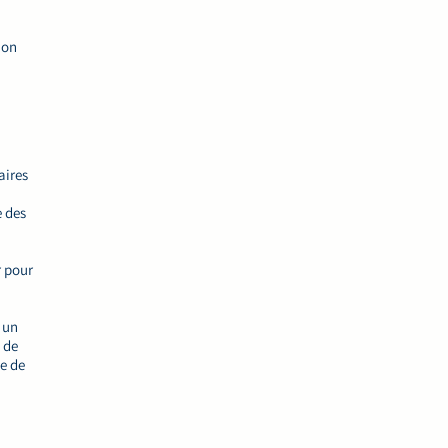
ion
.
aires
e des
r pour
 un
 de
e de